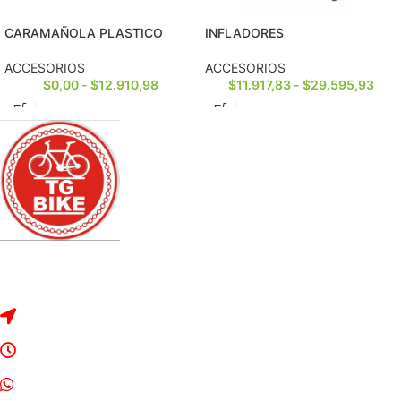
CARAMAÑOLA PLASTICO
INFLADORES
ACCESORIOS
ACCESORIOS
$
0,00
-
$
12.910,98
$
11.917,83
-
$
29.595,93
Dirección: Rivadavia 2328, Bragado, Buenos Aires.
Lunes a Sábado de 8:30 a 13:00 y de 16:00 a 20:00
Whats App: 2342-534042