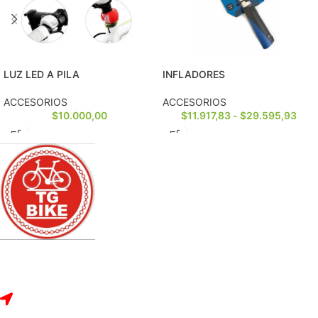
LUZ LED A PILA
INFLADORES
ACCESORIOS
ACCESORIOS
$
10.000,00
$
11.917,83
-
$
29.595,93
Dirección: Rivadavia 2328, Bragado, Buenos Aires.