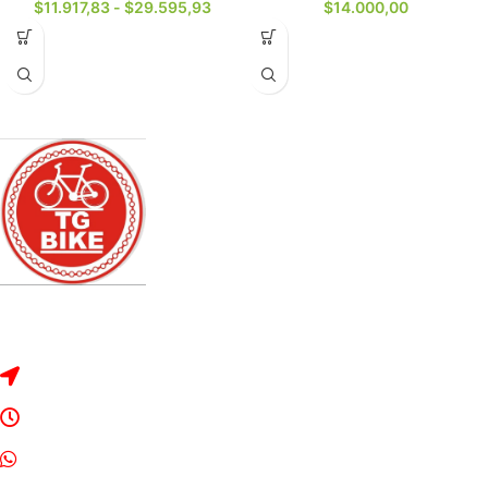
$
11.917,83
-
$
29.595,93
$
14.000,00
Dirección: Rivadavia 2328, Bragado, Buenos Aires.
Lunes a Sábado de 8:30 a 13:00 y de 16:00 a 20:00
Whats App: 2342-534042