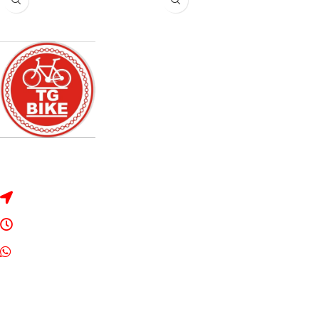
Dirección: Rivadavia 2328, Bragado, Buenos Aires.
Lunes a Sábado de 8:30 a 13:00 y de 16:00 a 20:00
Whats App: 2342-534042