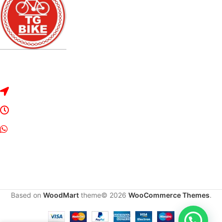
Dirección: Rivadavia 2328, Bragado, Buenos Aires.
Lunes a Sábado de 8:30 a 13:00 y de 16:00 a 20:00
Whats App: 2342-534042
Based on
WoodMart
theme© 2026
WooCommerce Themes
.