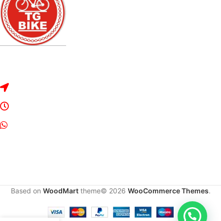
Dirección: Rivadavia 2328, Bragado, Buenos Aires.
Lunes a Sábado de 8:30 a 13:00 y de 16:00 a 20:00
Whats App: 2342-534042
Based on
WoodMart
theme© 2026
WooCommerce Themes
.